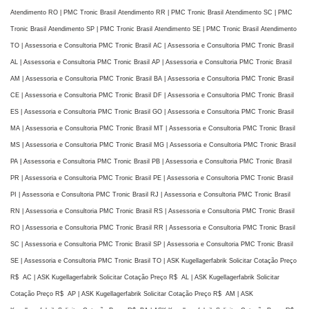
Atendimento RO | PMC Tronic Brasil Atendimento RR | PMC Tronic Brasil Atendimento SC | PMC
Tronic Brasil Atendimento SP | PMC Tronic Brasil Atendimento SE | PMC Tronic Brasil Atendimento
TO | Assessoria e Consultoria PMC Tronic Brasil AC | Assessoria e Consultoria PMC Tronic Brasil
AL | Assessoria e Consultoria PMC Tronic Brasil AP | Assessoria e Consultoria PMC Tronic Brasil
AM | Assessoria e Consultoria PMC Tronic Brasil BA | Assessoria e Consultoria PMC Tronic Brasil
CE | Assessoria e Consultoria PMC Tronic Brasil DF | Assessoria e Consultoria PMC Tronic Brasil
ES | Assessoria e Consultoria PMC Tronic Brasil GO | Assessoria e Consultoria PMC Tronic Brasil
MA | Assessoria e Consultoria PMC Tronic Brasil MT | Assessoria e Consultoria PMC Tronic Brasil
MS | Assessoria e Consultoria PMC Tronic Brasil MG | Assessoria e Consultoria PMC Tronic Brasil
PA | Assessoria e Consultoria PMC Tronic Brasil PB | Assessoria e Consultoria PMC Tronic Brasil
PR | Assessoria e Consultoria PMC Tronic Brasil PE | Assessoria e Consultoria PMC Tronic Brasil
PI | Assessoria e Consultoria PMC Tronic Brasil RJ | Assessoria e Consultoria PMC Tronic Brasil
RN | Assessoria e Consultoria PMC Tronic Brasil RS | Assessoria e Consultoria PMC Tronic Brasil
RO | Assessoria e Consultoria PMC Tronic Brasil RR | Assessoria e Consultoria PMC Tronic Brasil
SC | Assessoria e Consultoria PMC Tronic Brasil SP | Assessoria e Consultoria PMC Tronic Brasil
SE | Assessoria e Consultoria PMC Tronic Brasil TO | ASK Kugellagerfabrik Solicitar Cotação Preço
R$ AC | ASK Kugellagerfabrik Solicitar Cotação Preço R$ AL | ASK Kugellagerfabrik Solicitar
Cotação Preço R$ AP | ASK Kugellagerfabrik Solicitar Cotação Preço R$ AM | ASK