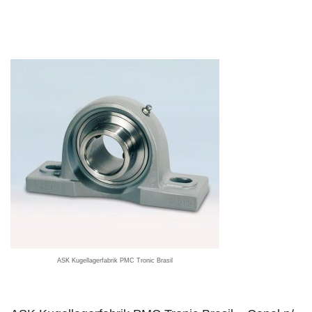
ASK Kugellagerfabrik PMC Tronic Brasil