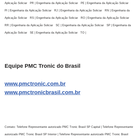
Aplicação Soliciar PR | Engenharia da Aplicação Soliciar PE | Engenharia da Aplicação Soliciar
PI | Engenharia da Aplicação Soliciar RJ | Engenharia da Aplicação Soliciar RN | Engenharia da
Aplicação Soliciar RS | Engenharia da Aplicação Soliciar RO | Engenharia da Aplicação Soliciar
RR | Engenharia da Aplicação Soliciar SC | Engenharia da Aplicação Soliciar SP | Engenharia da
Aplicação Soliciar SE | Engenharia da Aplicação Soliciar TO |
Equipe PMC Tronic do Brasil
www.pmctronic.com.br
www.pmctronicbrasil.com.br
Contato: Telefone Representante autorizado PMC Tronic Brasil SP Capital | Telefone Representante
autorizado PMC Tronic Brasil SP Interior | Telefone Representante autorizado PMC Tronic Brasil